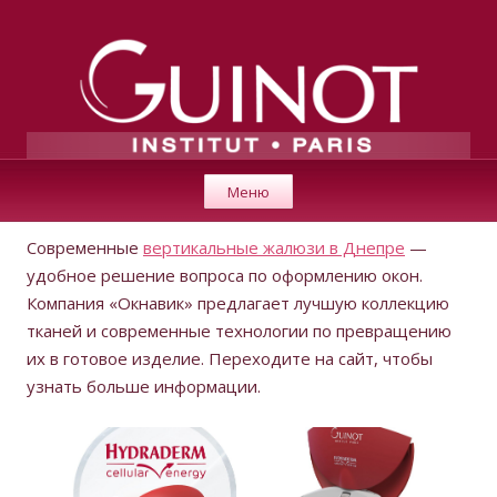
GUINOT
Перейти к содержимому
Косметика класса люкс для профессионалов от института
Меню
«Guinot» (Париж).
Современные
вертикальные жалюзи в Днепре
—
удобное решение вопроса по оформлению окон.
Компания «Окнавик» предлагает лучшую коллекцию
тканей и современные технологии по превращению
их в готовое изделие. Переходите на сайт, чтобы
узнать больше информации.