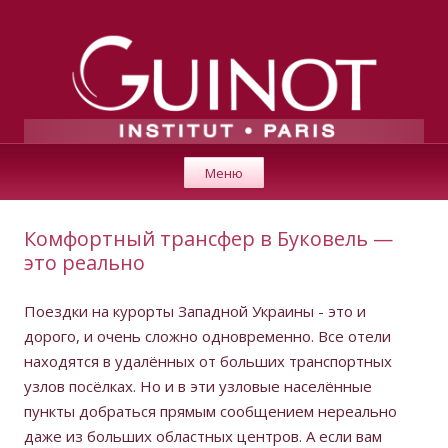
GUINOT
Перейти к содержимому
Косметика класса люкс для профессионалов от института
Меню
«Guinot» (Париж).
Комфортный трансфер в Буковель —
это реально
Поездки на курорты Западной Украины - это и
дорого, и очень сложно одновременно. Все отели
находятся в удалённых от больших транспортных
узлов посёлках. Но и в эти узловые населённые
пункты добраться прямым сообщением нереально
даже из больших областных центров. А если вам