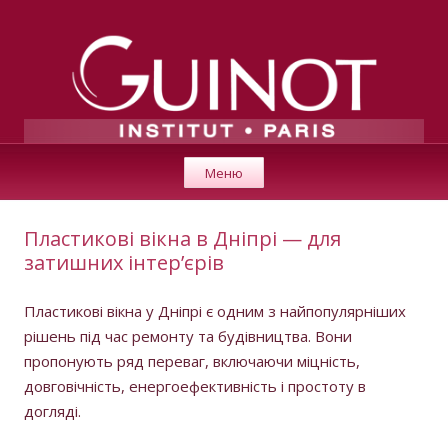
GUINOT
Перейти к содержимому
Косметика класса люкс для профессионалов от института
Меню
«Guinot» (Париж).
Пластикові вікна в Дніпрі — для
затишних інтер’єрів
Пластикові вікна у Дніпрі є одним з найпопулярніших
рішень під час ремонту та будівництва. Вони
пропонують ряд переваг, включаючи міцність,
довговічність, енергоефективність і простоту в
догляді.