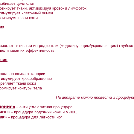
азбивает целлюлит
ренирует ткани, активизируя крово- и лимфоток
тимулирует клеточный обмен
онизирует ткани кожи
ия
омогает активным ингредиентам (моделирующим/укрепляющим) глубоко п
величивая их эффективность.
яция
окально сжигает калории
тимулирует кровообращение
крепляет ткани кожи
ормирует контуры тела
На аппарате можно провести 3 процедур
дение»
– антицеллюлитная процедура
инг»
– процедура подтяжки кожи и мышц
аж»
– процедура для лёгкости ног