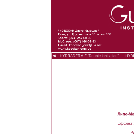
HYDRADERMIE "Double Ionisation"
HYD
Липо-Мо
Эффект
:
-
Р