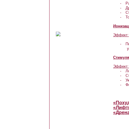
-
Р
-
Д
-
С
-
Т
Ионизац
Эффект
:
-
П
у
Стимул
Эффект
:
-
Л
-
С
-
У
-
Ф
«Поху
«Лифт
«Дрен