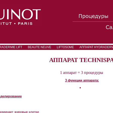
RADERMIE LIFT
BEAUTE NEUVE
LIFTOSOME
АППАРАТ HYDRADERMI
АППАРАТ TECHNISP
1 аппарат
=
3 процедуры
3 функции аппарата:
делирование
азминает жировые клетки